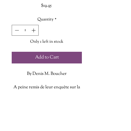
Price
$19.95
Quantity
*
Only 1 left in stock
Add to Cart
By Denis M. Boucher
A peine remis de leur enquête sur la
créature de la Petitcodiac, les Trois
Mousquetaires mettent le cap sur
ADDITIONAL INFO
l'Ile-du-Prince-Edouard… pour des
vacances tranquilles?? Pas
ISBN: 9782897504427
exactement. Au Site patrimonial
Published Date: March 4 2026
Green Gables, une pierre tombale