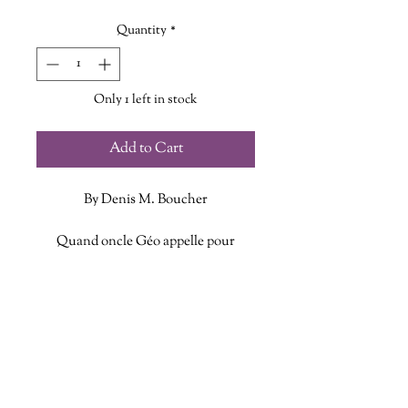
Quantity
*
Only 1 left in stock
Add to Cart
By Denis M. Boucher
Quand oncle Géo appelle pour
annoncer que le légendaire bateau
fantôme est de retour dans la baie des
ADDITIONAL INFO
Chaleurs, c’est le branle-bas de
combat pour les Trois
ISBN: 9782897502461
Mousquetaires. Comment expliquer
Published Date: December 16 2021
que des habitants de Petit-Rocher ont
Publisher: Bouton d'or Acadie
commencé à entendre des voix ? Qui
Language: French