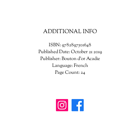
st of us can’t resist to cats! But if they make us laugh, cats aren’t always
a good mood…
Will Luna’s human and brother cheer him up?
ADDITIONAL INFO
ISBN: 9782897501648
Published Date: October 21 2019
Publisher: Bouton d'or Acadie
Language: French
Page Count: 24
wanderinggriffinshoppe@gm
ail.com
902-746-8109
4307 Highway 3, Central Argyle
, Nova Scotia B
0W1W0